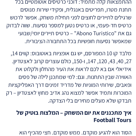
ההתמצאות קלה מתמיד: דוכני כרטיסים אוטומטיים בכל
תחנת מטרו, תפריטים באנגלית, ופקידי שירות מנוסים
שרגילים לתיירים לחוצים לפני תחילת משחק. אפשר לרכוש
כרטיס חד-פעמי, או כרטיס נטען למספר נסיעות. שווה לבדוק
גם את "Abono Turistico" – כרטיס תיירים יומי/שבועי
שמאפשר נסיעות חופשיות בכל התחבורה הציבורית.
מלבד קו 10 המפורסם, יש גם אופציות באוטובוס: קווים 14,
27, 40, 43, 120, 147, ו-150, כולם עוצרים קרוב לאצטדיון.
אידיאלי אם בא לכם לראות את העיר מהחלון ולקלוט את
האווירה שבין התחנות. וגם: למי שמתכנן לילה של פסים
ופאבים, שירותי המוניות של מדריד זמינים דרך האפליקציות
המוכרות ותמיד אפשר למצוא נהג אדיב מחוץ לאצטדיון – רק
תבדקו שלא מעלים מחירים בלי הצדקה.
איך מתכננים את יום המשחק – המלצות בוטיק של
Football Tours
הסוד הוא להגיע מוקדם. ממש מוקדם. חצי מהכיף הוא