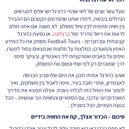
מעל עשר שנים של ליווי אוהדי כדורגל ישראלים למגרשים
הגדולים ביבשת, לימדו אותנו שהפרטים הקטנים הם ההבדל
בין חוויה סתמית לבין טיול מושלם. לא משנה אם אתה חולם
לראות את ריאל מדריד מול
ברצלונה
, או נסיעת כדורגל
קבוצתית עם חברים – Football Tours מספק את כל המידע
האמין והמעודכן: המלצות על מלונות שנמצאים צמוד למטרו,
טיפים על פאבים ואטרקציות ליד האצטדיון, ובעיקר סימני
דרך שמוכרים רק למי שחי ונושם את המשחק.
אוהב כדורגל אמיתי תכנן את היום שלו סביב הכניסה
לאצטדיון, אתרי חובה בעיר, איפה לאכול בין משחקים, ואיך
להפוך את הטיול הזה לבלתי נשכח. אצלנו תמצא את מדריך
האוהדים הכי עדכני, עם הסיפורים והחוויות הכי אנושיות – הכל
בגובה העיניים, הכל בשבילך.
סיכום – הכדור אצלך, קח את החוויה בידיים
לא סתם הברנבאו הוא מוקד עליה לרגל עבור אוהדי כדורגל