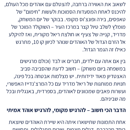
לשאוב את האווירה ברחבה, להצטלם עם אוהדים מכל העולם,
להיכנס לאחת המסעדות הסמוכות ולעשות "חימום" של
טאפסים, בירה ופונצ'וס מקומי. בבוקר של יום המשחק,
מומלץ לשלב טיול קצר במרכז העיר – השוקולד המוכר של
מדריד, קנייה של צעיף או חולצת ריאל מקורית, ואז להיקלע
אל הזרם הגדול של האוהדים שנוהר לכיוון קו 10, מתרגש
כאילו זה הגמר הגדול.
בין אם אתה עם ילדים, חברים או לבד (וכולם מרגישים
במשפחה ביום משחק) – חשוב לדעת שהסביבה סביב
האצטדיון מאוד ידידותית. יש מצלמות אבטחה בכל פינה,
חנויות ממותגות של ריאל מדריד עם כל המרצ'נדייז האפשרי,
ועשרות פאבים שמכוונים לאוהדים, בספרדית, באנגלית ובכל
מה שביניהם.
הדבר הכי חשוב – להרגיש מקומי, להרגיש אוהד אמיתי
אחת התמונות שתישארו איתה היא שיירת האוהדים שיוצאת
ביחד מהרכבת, דגלים מונפים, שירים מתגלגלים, ותחושת