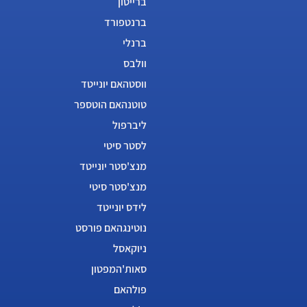
ברייטון
ברנטפורד
ברנלי
וולבס
ווסטהאם יונייטד
טוטנהאם הוטספר
ליברפול
לסטר סיטי
מנצ'סטר יונייטד
מנצ'סטר סיטי
לידס יונייטד
נוטינגהאם פורסט
ניוקאסל
סאות'המפטון
פולהאם