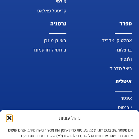
צ'לסי
קריסטל פאלאס
ספרד
גרמניה
אתלטיקו מדריד
באיירן מינכן
ברצלונה
בורוסיה דורטמונד
ולנסיה
ריאל מדריד
איטליה
אינטר
יובנטוס
לאציו
ניהול עוגיות
מילאן
אנו משתמשים בטכנולוגיות כמו בעוגיות כדי לאחסן ו/או מכשיר גישה מידע. אנחנו עושים
נאפולי
את זה כדי לשפר את חווית הגלישה, כדי להראות (לא) אישי מודעות. מסכים עם