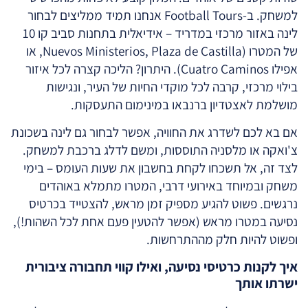
למשחק. ב-Football Tours אנחנו תמיד ממליצים לבחור
לינה באזור מרכזי במדריד – אידיאלית בתחנות סביב קו 10
של המטרו (Nuevos Ministerios, Plaza de Castilla, או
אפילו Cuatro Caminos). היתרון? הליכה קצרה לכל איזור
בילוי מרכזי, קרבה לכל מוקדי החיות של העיר, ונגישות
מושלמת לאצטדיון ברנבאו במינימום התעסקות.
אם בא לכם לשדרג את החוויה, אפשר לבחור גם לינה בשכונת
צ'ואקה או מלסניה התוססות, ומשם לדלג ברכבת למשחק.
לצד זה, אל תשכחו לקחת בחשבון את שעות העומס – בימי
משחק ובמיוחד באירועי דרבי, המטרו מתמלא באוהדים
נרגשים. פשוט להגיע מספיק זמן מראש, להצטייד בכרטיס
נסיעה במטרו מראש (אפשר להטעין פעם אחת לכל השהות!),
ופשוט להיות חלק מההתרחשות.
איך לקנות כרטיסי נסיעה, ואילו קווי תחבורה ציבורית
ישרתו אותך