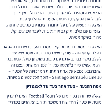
תחבורה ציבורית. המטורו (הרכבת התחתית), האוטובוסים
העירוניים וגם המוניות – כולם משרתים אוהדי כדורגל בדרך
הכי אמינה ומהירה לאצטדיון. היתרון הכי גדול – אין צורך
לסבול את הפקקים, החניות המעטות או הלחץ סביב
האצטדיון; פשוט עולים על תחבורה ציבורית, מגיעים לתחנה,
וצועדים עם כולם, תיק גב או דגל ביד, לעבר היציעים. קל,
מהיר ובעיקר אמיתי.
האצטדיון ממוקם במרחק קצר ממרכז העיר, בשדרות פאסאו
דה לה קסטיאנה – עורק ראשי במדריד. זה אומר שאפשר
לשלב ביקור בברנבאו גם עם סיבוב בשוק סן מיגל, קניות בגרן
ויה, או אפילו סיור ב"פלסה מאיור" לפני המשחק. עצם זה
שהברנבאו נמצא על אחת התחנות המרכזיות של המטרו –
Santiago Bernabéu Line 10 – הופך הכל לפשוט במיוחד.
מפת ההגעה – צעד אחר צעד עד לאצטדיון
שאלה שחוזרת בפורומים של Football Tours: האם להעדיף
מונית או מטרו? החדשות המשמחות: רוב האוהדים במדריד