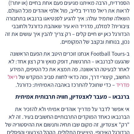
הספרדית, הרבה מאיתנו מגיעים פעם אחת בחיים (או יותר!)
לראות את ריאל מדריד בלייב, מול אלפי אוהדים מכל העולם.
השאלה שתמיד עולה: איך להגיע לסנטיאגו ברנבאו בתחבורה
ציבורית? למזלנו, מדריד היא עיר שאוהבת כדורגל ולחובבי
הכדורגל כאן יש חיים קלים – רק צריך להבין איך עושים את זה
נכון, בנוחות ובקצב של המקומיים.
ב-Football Tours אנחנו זוכרים היטב את הפעם הראשונה
שהגענו לברנבאו – התרגשות, דופק מואץ ורק רצון אחד: לא
לאחר לבעיטה הראשונה. פה תמצא את כל הטיפים, המידע
החשוב, קיצורי דרך, ומה כדאי לחוות סביב המקדש של
ריאל
מדריד
– כדי שתוכל להתרכז באהבה האמיתית: כדורגל.
ברנבאו – מעבר לאצטדיון, חוויה תרבותית אמיתית
אי אפשר לדבר על מדריך אוהדים אמיתי ולא להזכיר את
הברנבאו כאחד המוקדים התרבותיים החשובים בעיר. זה לא
"רק" אצטדיון, זה מקום שבו תחיה ותנשום את ההיסטוריה של
הכדורגל האירופי. היציעים התלולים, הקהל הצבעוני והפסלים