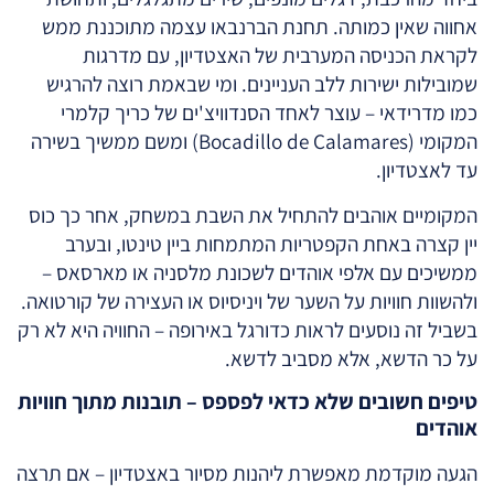
אחווה שאין כמותה. תחנת הברנבאו עצמה מתוכננת ממש
לקראת הכניסה המערבית של האצטדיון, עם מדרגות
שמובילות ישירות ללב העניינים. ומי שבאמת רוצה להרגיש
כמו מדרידאי – עוצר לאחד הסנדוויצ'ים של כריך קלמרי
המקומי (Bocadillo de Calamares) ומשם ממשיך בשירה
עד לאצטדיון.
המקומיים אוהבים להתחיל את השבת במשחק, אחר כך כוס
יין קצרה באחת הקפטריות המתמחות ביין טינטו, ובערב
ממשיכים עם אלפי אוהדים לשכונת מלסניה או מארסאס –
ולהשוות חוויות על השער של ויניסיוס או העצירה של קורטואה.
בשביל זה נוסעים לראות כדורגל באירופה – החוויה היא לא רק
על כר הדשא, אלא מסביב לדשא.
טיפים חשובים שלא כדאי לפספס – תובנות מתוך חוויות
אוהדים
הגעה מוקדמת מאפשרת ליהנות מסיור באצטדיון – אם תרצה