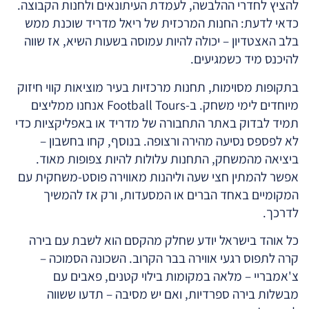
להציץ לחדרי ההלבשה, לעמדת העיתונאים ולחנות הקבוצה.
כדאי לדעת: החנות המרכזית של ריאל מדריד שוכנת ממש
בלב האצטדיון – יכולה להיות עמוסה בשעות השיא, אז שווה
להיכנס מיד כשמגיעים.
בתקופות מסוימות, תחנות מרכזיות בעיר מוציאות קווי חיזוק
מיוחדים לימי משחק. ב-Football Tours אנחנו ממליצים
תמיד לבדוק באתר התחבורה של מדריד או באפליקציות כדי
לא לפספס נסיעה מהירה ורצופה. בנוסף, קחו בחשבון –
ביציאה מהמשחק, התחנות עלולות להיות צפופות מאוד.
אפשר להמתין חצי שעה וליהנות מאווירה פוסט-משחקית עם
המקומיים באחד הברים או המסעדות, ורק אז להמשיך
לדרכך.
כל אוהד בישראל יודע שחלק מהקסם הוא לשבת עם בירה
קרה לתפוס רגעי אווירה בבר הקרוב. השכונה הסמוכה –
צ'אמבריי – מלאה במקומות בילוי קטנים, פאבים עם
מבשלות בירה ספרדיות, ואם יש מסיבה – תדעו ששווה