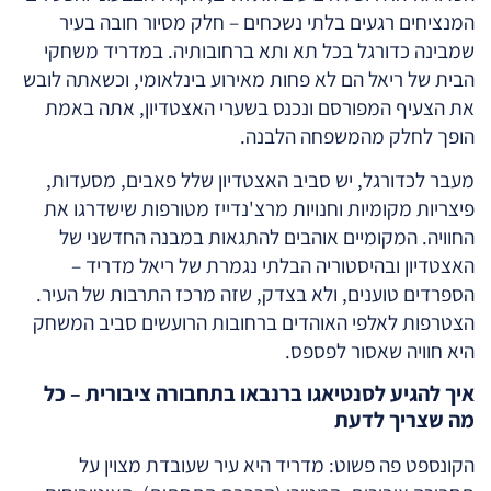
המנציחים רגעים בלתי נשכחים – חלק מסיור חובה בעיר
שמבינה כדורגל בכל תא ותא ברחובותיה. במדריד משחקי
הבית של ריאל הם לא פחות מאירוע בינלאומי, וכשאתה לובש
את הצעיף המפורסם ונכנס בשערי האצטדיון, אתה באמת
הופך לחלק מהמשפחה הלבנה.
מעבר לכדורגל, יש סביב האצטדיון שלל פאבים, מסעדות,
פיצריות מקומיות וחנויות מרצ'נדייז מטורפות שישדרגו את
החוויה. המקומיים אוהבים להתגאות במבנה החדשני של
האצטדיון ובהיסטוריה הבלתי נגמרת של ריאל מדריד –
הספרדים טוענים, ולא בצדק, שזה מרכז התרבות של העיר.
הצטרפות לאלפי האוהדים ברחובות הרועשים סביב המשחק
היא חוויה שאסור לפספס.
איך להגיע לסנטיאגו ברנבאו בתחבורה ציבורית – כל
מה שצריך לדעת
הקונספט פה פשוט: מדריד היא עיר שעובדת מצוין על