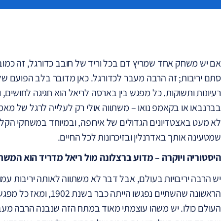
אם יש משחק אחד שמריץ דם בכל וריד של חובב כדורגל, זה כמובן 
סתם יריבות; זה הרבה מעבר לכדורגל. כאן מדובר בלב הפועם של
רעיונות ותשוקות. כל מפגש בין בארסה לריאל הוא חגיגה לחושים
בברנבאו או בקאמפ נואו – משתווה אולי רק לעלייה לרגל של מאמ
לא מעט באצטדיונים הגדולים של אירופה, ובמיוחד במשחקי הקלאס
שמטעינה אותך באדרנלין ובזיכרונות לכל החיים.
היסטוריה ויוקרה – מדוע ברצלונה מול ריאל מדריד הוא המשח
יש הרבה יריבויות בעולם, אבל דבר לא משתווה לאותה יריבות עמו
הראשונה שהשתיים נפגשו הייתה כבר בשנת 1902, ומאז כל מפגש הפך לאירוע שמסעיר את
העולם כולו. יש משהו עוצמתי מאוד במתח הזה שנבנה הרבה מעבר 