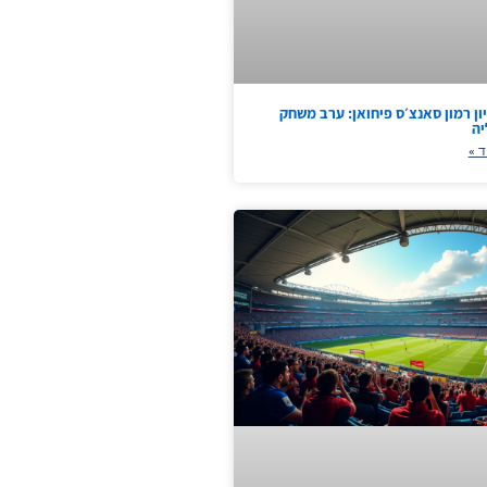
ן רמון סאנצ׳ס פיחואן: ערב משחק
יה
ד »