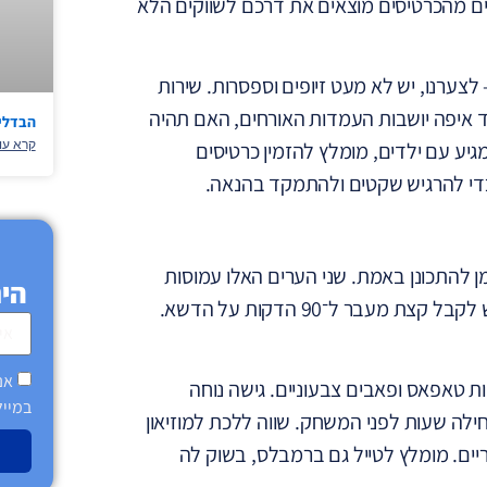
בים מהכרטיסים מוצאים את דרכם לשווקים הלא
נים – לצערנו, יש לא מעט זיופים וספסרות. שירות
ד איפה יושבות העמדות האורחים, האם תהיה
הבדלי 
מגיע עם ילדים, מומלץ להזמין כרטיסים
קרא עו
די להרגיש שקטים ולהתמקד בהנאה.
 להתכונן באמת. שני הערים האלו עמוסות
היר
תרבות, קולינריה, חיים תוססים ואפשרויות בילוי לכל אוהד שמחפש לקבל קצת מעבר ל־90 הדקות על הדשא.
אנ
ת טאפאס ופאבים צבעוניים. גישה נוחה
במייל
אצטדיון חגיגה שמתחילה שעות לפני המשחק. שווה ללכת למוזיאון
ריים. מומלץ לטייל גם ברמבלס, בשוק לה