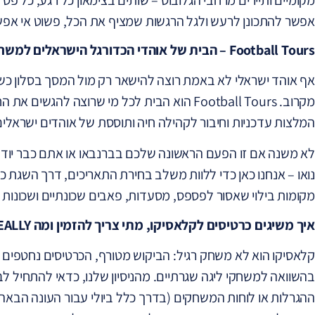
אפשר להתכונן לרעש ולגל הרגשות שמציף את הכל, פשוט אי אפש
Football Tours – הבית של אוהדי הכדורגל הישראלים למשחקי קלאסיקו
אף אוהד ישראלי לא באמת רוצה להישאר רק מול המסך בסלון כש
מקרוב. Football Tours הוא הבית לכל מי שרוצה לה
המלצות עדכניות וחיבור לקהילה חיה ותוססת של אוהדים ישראלים
לא משנה אם זו הפעם הראשונה שלכם בברנבאו או אתם כבר יוד
נואו – אנחנו כאן כדי ללוות משלב בחירת התאריכים, דרך השגת כ
מקומות בילוי שאסור לפספס, מסעדות, פאבים שכונתיים ושכונות
איך משיגים כרטיסים לקלאסיקו, מתי צריך להזמין ומה REALLY חשוב לדעת?
קלאסיקו הוא לא משחק רגיל: הביקוש מטורף, הכרטיסים נחטפים 
בהשוואה למשחקי ליגה שגרתיים. מהניסיון שלנו, כדאי להתחיל 
ההגרלות או לוחות המשחקים (בדרך כלל ביולי עבור העונה הבאה