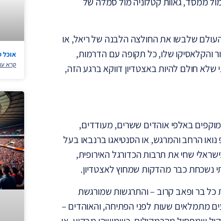
מול ממסד, גאוות קטלוניה מול סמלה של
 העולם שלבשו את החולצה הלבנה של ריאל, או
דור והקלאסיקו שלו, כל תקופה עם הדרמות,
אוכל ס
קרא עו
שלא חולם להיות באצטדיון דווקא ברגע הזה,
מוקפים באלפי אוהדים ששרים, מעודדים,
נואו הרחב והמרגש, או הסנטיאגו ברנבאו בעל
ישראלי שחי את תרבות הכדורגל האירופית,
תי נשכחת כבר מהדקות שמחוץ לאצטדיון.
כל בר ופאב קרוב – והתרגשות שמורגשת
יעים מתמלאים שעות לפני הפתיחה, והאוהדים –
ס קול שמתחיל מהרמקולים. כשמישהו מבקיע, אי