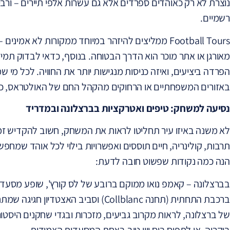
נוצרת לא רק כאוהדים ספרדים אלא גם עשרות אלפי תיירים – ור
רשמיים.
Football Tours ממליצים להיזהר במיוחד ממקורות לא אמי
מאורגן או אתר מוכר הוא הדרך הבטוחה. בנוסף, כדאי לבדוק תמי
הפרדה ביציעים, ואיזה כניסות מנגישות יותר את החוויה. לכל מי ש
באזורים המשפחתיים או הרחוקים מהקהל החם של האולטראס, כ
נסיעה למשחק: טיפים ואטרקציות בברצלונה ובמדריד
לא משנה באיזו עיר תחליטו לראות את המשחק, חשוב להקדיש זמן
הנה כמה נקודות שפשוט חובה לדעת:
בברצלונה – קאמפ נואו ממוקם ברובע של לס קורץ', שופע מסעדו
ברכבת התחתית (תחנה Collblanc) וסביב ה
של ברצלונה, לראות מקרוב גביעים, מזכרות ובגדי שחקנים היסטו
בוקריה, או לתפוס ביס ויין טוב באחת המסעדות הצמודות.