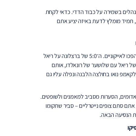
תנהלים בשמירה על כבוד הדדי. כדאי לקחת
 תמיד מומלץ לדעת באיזה יציע אתם
כל אוהד זוכר את הקלאסיקו הראשון שלו, אבל לכולנו יש רגעים שהפכו לאייקוניים. ה־5:0 של ברצלונה על ריאל
רואי של ריאל עם שלושער של רונאלדו, אותם
 לקאמפ נואו בחולצה הלבנה ונפלה עליו גם
רמטיים: שערי הדקה ה־90, הכרטיסים האדומים, הסערות מסביב למאמנים ולשופטים.
 אתם סתם צופים נייטרליים – סביר שתקומו
ת הנסיעה הבאה.
יקו