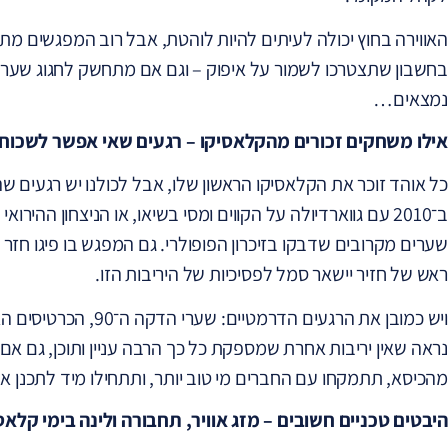
האווירה בחוץ יכולה לעיתים להיות לוהטת, אבל רוב המפגשים מ
בחשבון שתצטרכו לשמור על איפוק – וגם אם מתחשק לחגוג שער,
נמצאים…
אילו משחקים זכורים מהקלאסיקו – רגעים שאי אפשר לשכוח
ב־2010 עם גווארדיולה על הקווים ומסי בשיאו, או הניצחון ההי
שערים מקרובים שדבקו בזיכרון הפופולרי. גם המפגש בו פיגו חזר
ראש של חזיר יישאר סמל לפסיכיות של היריבות הזו.
ויש כמובן את הרגעים הד
נראה שאין יריבות אחרת שמספקת כל כך הרבה עניין ותוכן, גם אם
מהכיסא, תתמקחו עם החברים מי טוב יותר, ותתחילו מיד לתכנן א
היבטים טכניים חשובים – מזג אוויר, תחבורה ולינה בימי קלאס