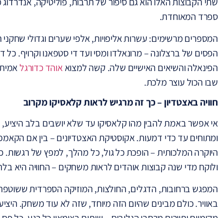
שתי הקבוצות האלו הוא גם סיפור של תרבות, פוליטיקה, אנדרדוג 
ספרד המאוחדת.
המספרים מרשימים: עשרות אליפויות, אלפי שערים וגדולי שחקני
הפסים של ברצלונה – מרונאלדו ומסי ועד די סטפאנו וקרויף. כל 
הפינאלה והשיאים האישיים שלה. קשה למצוא
אוהד כדורגל
אמיתי 
שבו הכול עוצר מלכת.
חוויה באצטדיון – כך זה מרגיש לראות קלאסיקו מקרוב
אי אפשר באמת להבין מהו קלאסיקו עד שלא יושבים בלב היציע, 
ומתוחים עד כדי דמעות. אקוסטיקת האצטדיונים – בין אם הקאמפ 
היוקרה המלכותית – הופכת כל גול, כל מהלך, למפץ של רגשות. כ
ולוקח מדי שנה קבוצות אוהדים לראות משחקים – החוויה היא בל
המפגש ברחובות, הדגלים, החולצות, המוזיקה הספרדית ששוטפת 
באוויר. כולם מבינים שהיום הזה מיוחד, שזה לא עוד משחק. היצ
מקומיים ותיירים מרחבי הגלובוס – שותים בצימאון כל רגע, כל פ