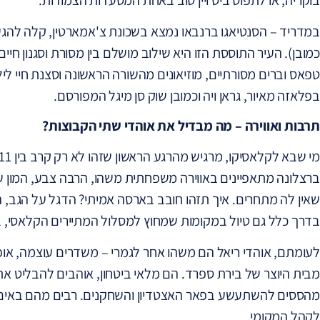
כמובן). העיר התוססת הזו היא שילוב מושלם בין מסורת וסגנון חיי
טפאס וברים מסורתיים, מוזיאונים מהשורה הראשונה וסצנת חיי לי
בפלאזה מאיור, גראן ויה וכמובן שוק סן מיגל המפורסם.
תרבות ואווירה – מה מבדיל את אוהדי שתי הקבוצות?
ברצלונה מתאפיינים באווירה משפחתית משהו, הרבה צבע, המון שירי
שאין לה מתחרים. איך תזהו חובב בארסה אמיתי? הדגל על הגב, ה
בדרך כלל גם טיול במקומות שמחוץ למסלול המתיירים הקלאסי, ב
לעומתם, אוהדי ריאל הם משהו אחר לגמרי – משדרים עוצמה, או
מבית היוצר של בירת ספרד. הם מלאי ביטחון, אוהבים להבליט את 
מהססים להשתעשע בפאר האצטדיון והשחקנים. רבים מהם באים גם 
לקהל המקומי.