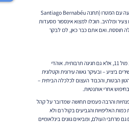
במדריד – הסנטיאגו ברנבאו נמצא בשכונת צ'אמארטין, קלה להגעה עם המטרו (תחנה Santiago Bernabéu
ם צעיר ומלהיב. תוכלו למצוא אינספור מסעדות
לה תוססת. ואם אתם כבר כאן, לכו לבקר
מי שבא לקלאסיקו, מרגיש מהרגע הראשון שזהו לא רק קרב בין 11 מול 11, אלא גם חגיגה תרבותית. אוהדי
ם ביציע – ובעיקר גאווה עירונית וקטלונית
טון הבטוח, והכבוד העצום לכלכלה הביתית –
חיפוש אחרי אותנטיות.
פנתיות והרבה פעמים תחושה שמדובר על קהל
כמות האליפויות והגביעים בקול רם ולא
מרחבי העולם, ומביאים גוונים בינלאומיים