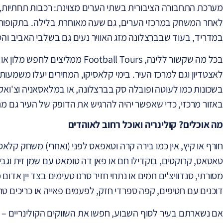
מערכת התחבורה הציבורית בשתי הערים מצוינת: רכבות תחתיות, או
לאחר המשחק במרכזי הערים, גם שעה מאוחרת בלילה. בתקופות הח
במדריד, בעוד שבברצלונה מזג האוויר נעים גם בשלבי האביב והס
בכל מה שקשור ללינה, Football Tours 
לאצטדיון וגם למרכז העיר. בימי קלאסיקו, המחירים יעלו משמעות
בשכונות כמו לעוטה ופובלה סק בברצלונה, או במלאסאניה וצ'ואק
באזור מרכזי, כדי שאפשר יהיה להרגיש את הדופק של העיר גם 
מה אוכלים? קולינריה ואוכל רחוב לאוהדים
חורף או קיץ, אין כמו בירה קרה וטאפאס לפני (ואחרי) משחק קל
טאטאס, קרוקטים, בוקדילו חם או פאן דה טומאט עם שמן זית וגב
מסורתי, סנדוויצ'ים חמים או נתחי חזיר סרנו טעימים בצד יין אדו
דוכנים עם חטיפים, קפה ספרדי חזק, לפעמים פאייה או כריכים טרי
אם נשארתם בעיר לסוף השבוע, חפשו את השווקים הקולינריים – א