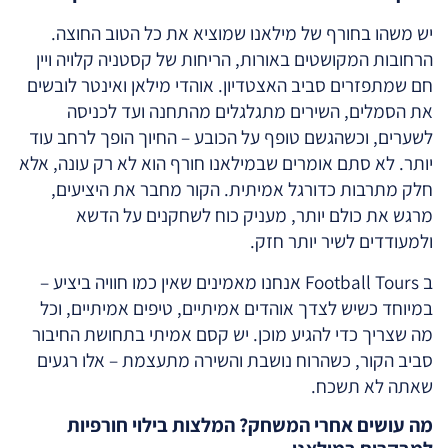
יש משהו בחורף של מילאנו שמוציא את כל הטוב החוצה.
הרחובות המקושטים באורות, הריחות של קסטניה קלויה ויין
חם שמתפזרים סביב האצטדיון. אוהדי מילאן ואינטר לובשים
את הסמלים, השירים מתגלגלים מהתחנה ועד לכניסה
לשערים, וכשהגשם טופף על הכובע – החיוך הופך לרחב עוד
יותר. לא סתם אומרים שבמילאנו חורף הוא לא רק עונה, אלא
חלק מתרבות כדורגל אמיתית. הקור מחבר את היציעים,
מרגש את כולם יותר, מעניק כוח לשחקנים על הדשא
ולמעודדים לשיר יותר חזק.
ב Football Tours אנחנו מאמינים שאין כמו חוויה ביציע –
במיוחד כשיש לצדך אוהדים אמיתיים, טיפים אמיתיים, וכל
מה שצריך כדי להגיע מוכן. יש קסם אמיתי בתחושת החיבור
סביב הקור, כשהרוח נושבת והשירה מתעצמת – אלו רגעים
שאתה לא תשכח.
מה עושים אחרי המשחק? המלצות בילוי חורפיות