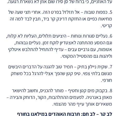
על האוזניים, כי ברוח של סן סירו שום אוזן לא נשארת רגועה.
5. כפפות טובות – אל תזלזל בפרט הזה. אחרי חצי שעה של
מחיאות כפיים או החזקת דרינק קר ביד, תבין לבד למה זה
קריטי.
6. נעליים סגורות ונוחות – היציעים תלולים, העליות לא קלות,
וגם המסע מהתחנה לאצטדיון לוקח זמן. נעליים גבוהות,
אטומות, עם גרביים עבים – עדיף להתחיל להתלבש איטלקי
וליהנות גם מהסטייל המקומי.
7. שקית ניילון בתיק – תמיד טוב להגנה על הדברים היבשים
מגשם בלתי צפוי. טיפ קטן שהפך אצלי להרגל בכל משחק
חורפי.
8. בקבוק מים קטן וחטיף – מותר להכניס, וחשוב להישאר
מאוזן באנרגיה. לפעמים ההתלהבות, הקור, הדוחק והבירה –
משאירים אותך עייף מהר מהצפוי.
לב קר – לב חם: תרבות האוהדים במילאנו בחורף