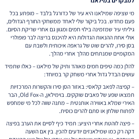
למבקרים במילאנו
מי שציפה שמילאנו היא עיר של כדורגל בלבד – מופתע בכל
פעם מחדש. בכל ביקור שלי לאחד ממשחקי החורף הגדולים,
גיליתי עיר שמזמינה בילוי חמים ומגוון גם אחרי שריקת הסיום.
אולי אחת ההנאות הגדולות היא להיכנס בריצה לבר פופולרי
בסן סירו, להרים שוט של גראפה איכותית ולשבת עם
המקומיים שמנתחים מהלך אחרי מהלך.
להלן כמה טיפים חמים מאוהד ותיק של מילאנו – כאלו שתמיד
עושים הבדל גדול אחרי משחק קר במיוחד:
– קפיצה לפאב קלאסי: באזור הסן סירו והקשרות המרכזיות
תמצאו שפע של פאבים שוקקים. בוימילאן, ה-Old Fox, הבר
האירי שמלא באווירה אותנטית – מתנה שווה לכל מי שמחפש
לפתוח שולחן או סתם להרים כוסית.
– פיצה לוהטת אחרי היציע: תמיד כיף לסיים את הערב בפיצה
דקה רק כמו שמילאנזים יודעים להכין. בין אם השעה