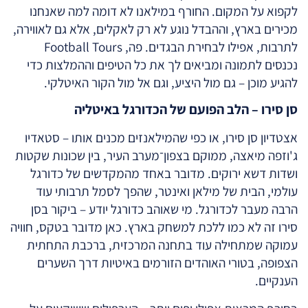
לקפוא על המקום. החורף במילאנו לא דומה למה שאנחנו
מכירים בארץ, וההבדל נוגע לא רק לאקלים, אלא גם לאווירה,
לתרבות, אפילו לבחירת הבגדים. פה, Football Tours
נכנסים לתמונה ומביאים לך את כל הטיפים וההמלצות כדי
להגיע מוכן – גם מול היציע, וגם אל מול הקור האיטלקי.
סן סירו – הלב הפועם של הכדורגל באיטליה
אצטדיון סן סירו, או כפי שהמילאנזים מכנים אותו – סטאדיו
ג'וזפה מיאצה, ממוקם בצפון־מערב העיר, בין שכונות שקטות
ושדות דשא ירוקים. מדובר באחד מהמקדשים של כדורגל
עולמי, הבית של מילאן ואינטר, שהפך לסמל תרבותי עוד
הרבה מעבר לכדורגל. מי שאוהב כדורגל יודע – ביקור בסן
סירו זה לא כמו ללכת למשחק בארץ. כאן מדובר בטקס, חוויה
עמוקה שמתחילה עוד בתחנה המרכזית, ברכבת התחתית
הצפופה, בטורי האוהדים הזורמים באיטיות דרך השערים
הענקיים.