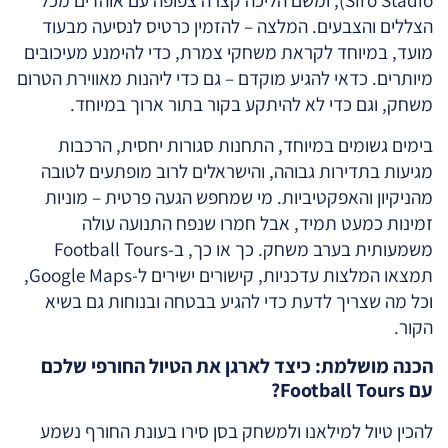
Siro Stadio), ומשם הליכה קצרה צפופה עם אוהדים מכל
הצללים והצבעים. המלצה – להזמין כרטיס לנסיעה מבעוד
מועד, במיוחד לקראת משחקי צמרת, כדי להימנע מעיכובים
מיותרים. כדאי להגיע מוקדם – גם כדי ליהנות מאווירת הטרום
משחק, וגם כדי לא להיתקע בקור בתור ארוך במיוחד.
בימים גשומים במיוחד, התחנות סגורות יחסית, הרכבות
מגיעות בתדירות גבוהה, והישראלים לרוב מופתעים לטובה
מהניקיון והאפקטיביות. מי שמחפש הגעה פרטית – מוניות
זמינות כמעט תמיד, אבל חמרו שנפח התנועה עולה
משמעותית בערב משחק. כך או כך, ב-Football Tours
תמצאו המלצות עדכניות, קישורים ישירים ל-Google Maps,
וכל מה שצריך לדעת כדי להגיע בבטחה ובנוחות גם בשיא
הקור.
הכנה מושלמת: כיצד לארגן את הטיול החורפי שלכם
עם Football Tours?
להכין טיול למילאנו ולמשחק בסן סירו בעונת החורף נשמע