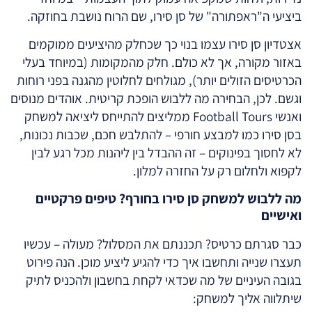
ביציעי ה"ראפתורה" של סן סירו, שם הרוח נושבת בחוזקה.
אצטדיון סן סירו עצמו בנוי כך שכחלק מהיציעים ממוקמים
באזור מקורה, אך לא כולם. חלק מהמקומות (במיוחד בעלי
הכרטיסים הזולים יותר), מגולחים לחלוטין מהגנה בפני רוחות
וגשם. לכן, הבחירה מה ללבוש הופכת קריטית. אוהדים מנוסים
ואנשי Football Tours ממליצים להתייחס ליציאה למשחק
בסן סירו כמו למבצע חורפי – להתלבש חכם, שכבות נכונות,
לא לחסוך בפינוקים – זה ההבדל בין ליהנות מכל רגע לבין
לקפוא ולחלום רק על החזרה למלון.
מה ללבוש למשחק סן סירו בחורף? טיפים פרקטיים
ואישיים
כבר סגרתם כרטיס? תכננתם את המסלול? מעולה – עכשיו
תעצרו שנייה ותחשבו איך כדי להגיע ליציע מוכן. הנה פירוט
בגובה העיניים של מה שכדאי לקחת בחשבון ולהכניס לתיק
שיתלווה אליך למשחק: