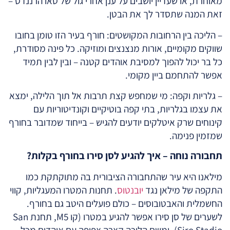
מאוחרת, או שעדיין יושבים על ענן אחרי גול של טאו הרננדס –
זאת המנה שתסדר לך את הבטן.
– הליכה בין הרחובות המקושטים: חורף בעיר הזו טומן בחובו
שווקים מקומיים, אורות מנצנצים ומוזיקה. כל פינה מסודרת,
כל בר יכול להפוך למסיבת אוהדים קטנה – ובין לבין תמיד
אפשר להתחמם ביין מקומי.
– גלריות וקפה: מי שמחפש קצת תרבות אל תוך הלילה, ימצא
את עצמו בגלריות, בתי קפה בוטיקיים וקונדיטוריות עם
קינוחים שרק איטלקים יודעים להגיש – בייחוד שמדובר בחורף
שמזמין פנימה.
תחבורה נוחה – איך להגיע לסן סירו בחורף בקלות?
מילאנו היא עיר שהתחבורה הציבורית בה מתוקתקת כמו
התקפה של מילאן נגד
יובנטוס
. תחנות המטרו המעגליות, קווי
החשמלית והאבטובוסים – כולם פועלים היטב גם בחורף.
לשערים של סן סירו אפשר להגיע במטרו (קו M5, תחנת San