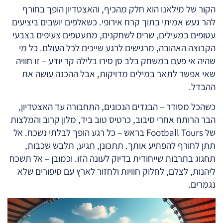
הקור של מילאנו הוא חלק מהכיף, והאצטדיון הופך בחורף
להר געש אמיתי בתוך קרח אירופי. כשאלפים יושבים ביציעים
עטופים במעילים, שרים לשחקנים, מתעטפים צעיפים בצבעי
הקבוצה האהובה, מרגישים לרגע שייכים לכל העולם. כל מי
שהיה אי פעם במשחק בלב סן סירו בלילה קר יודע – זו חוויה
שאי אפשר לתאר במילים מדויקות, אבל ההכנה עושה את
ההבדל.
כשהכל מסודר – הבגדים הנכונים, התחבורה עד האצטדיון,
הבר הרותח אחרי סיבוב, כרטיס טוב ביד, מלון קרוב והמלצות
של Football Tours בראש – כל רגע הופך לבלתי נשכח. אל
תתן לחורף להפתיע אותך. תתכונן, תגיע, תלבש שכבות,
תחגוג בתרבות שייחודית בדיוק לעונה הזו. וכמובן – אל תשכח
ליהנות, לצלם, לחלוק חוויות ולחזור לארץ עם סיפורים שלא
נגמרים.