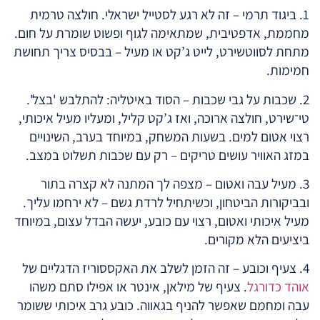
1. ביגוד תרמי – זה לא רגע לסטייל ישראלי. חולצה טרמית
מחממת, אדפטיבית, שמתאימה לגוף ופשוט שומרת על חום.
מתחת לסווטשירט, לייט ג’קט או מעיל – בבסיס צריך תחושת
חמימות.
2. שכבות על גבי שכבות – הסוד באיטליה: להתלבש 'בצל'.
טי־שירט, חולצה ארוכה, ואז ג’קט קליל, ומעליו מעיל איכותי,
רצוי אטום למים. בשעות המשחק, במיוחד בערב, השינויים
במזג האוויר עושים טריקים – רק עם שכבות תשלוט במצב.
3. מעיל עבה ואטום – מצפה לך המתנה לא קצרה בתור
ובביקורות הביטחון, וכשיתחיל לרדת גשם – לא ירחמו עליך.
מעיל איכותי ואטום, רצוי עם כובע, יעשה הבדל עצום, במיוחד
ביציעים הלא מקורים.
4. צעיף וכובע – זה הזמן לשלב את האקססוריז הדגליים של
אוהד כדורגל
. צעיף של מילאן, אינטר או אפילו סתם משהו
עבה ומחמם שאפשר להניף בגאווה. כובע גרב איכותי ששומר