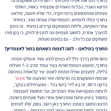
בחורף המראות אפילו יפים יותר – הערפילים ששוקעים על
הדשא האגדי, הבל פי האוהדים שמצטייר באוויר, האלפי
צעיפים שמתנופפים ברוח הקרה. כדי שלא תטעה, מילאנו
בחורף יכולה להפתיע. הטמפרטורה צונחת מהר, במיוחד
אחרי השקיעה, ולילות המשחקים קרירים במיוחד. זה הזמן
להיערך אחרת, לחשוב פעמיים מה להכניס לתיק, כי בסן סירו
משחקים עם כל הלב – גם במינוס מעלות.
החורף במילאנו – למה לצפות כשאתם בתור לאצטדיון?
הישראלים בדרך כלל לא בנויים למזג אוויר איטלקי אמיתי.
בחורף, ממוצע הטמפרטורות בעיר עומד סביב 2–7 מעלות
בלילה, לפעמים אפילו מתחת לאפס. עיר קלאסית באירופה
שכמות המשקעים בה מרשימה יותר מההגנה של
אינטר
בדקה ה־90. זה בא לידי ביטוי בכל – מהערפילים בבוקר,
לרוחות המקפיאות אחר הצהריים, ועד תחושת 'העצמות
נמסות' ביציע פתוח שמרגישים אחרי מעל שעתיים בישיבה.
הדגש החשוב באמת: החורף כאן רטוב. גשם, שלג לעיתים
נדירות, ולחות שמקפיאה עמוק לתוך העצמות – במיוחד