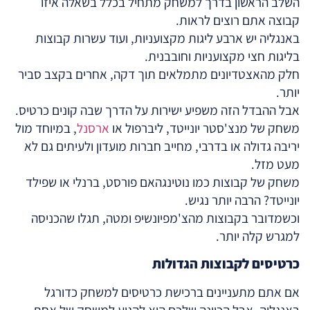
השלב הראשון בדרך למשחק מתחיל בכלל בשאלה איזו
קבוצה אתם רוצים לראות.
באנגליה יש ארבע ליגות מקצועניות, ועוד עשרות קבוצות
בליגות חצי מקצועניות וחובבנית.
חלק מהאצטדיונים מתמלאים תוך דקה, אחרים בקצב סביר
יותר.
אבל ההבדל הזה משפיע ישירות על הדרך שבה קונים כרטיס.
משחק של מנצ'סטר יונייטד, ליברפול או
ארסנל
, במיוחד מול
יריבה גדולה או בדרבי, מחייב חברות מועדון ולעיתים גם לא
מעט מזל.
משחק של קבוצות כמו נוטינגהאם פורסט, ברנלי או שפילד
יונייטד? הרבה יותר נגיש.
וכשמדובר בקבוצות מהצ'מפיונשיפ ומטה, תגלו שהכניסה
למגרש קלה יותר.
כרטיסים לקבוצות הגדולות
אם אתם מתעניינים ברכישת כרטיסים למשחק כדורגל
באנגליה, אבל הכוונה שלכם היא להגיע למשחק של אחת