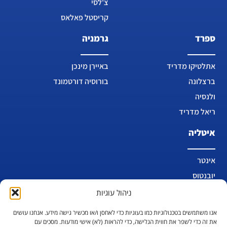
צ'לסי
קריסטל פאלאס
ספרד
גרמניה
אתלטיקו מדריד
באיירן מינכן
ברצלונה
בורוסיה דורטמונד
ולנסיה
ריאל מדריד
איטליה
אינטר
יובנטוס
לאציו
ניהול עוגיות
מילאן
אנו משתמשים בטכנולוגיות כמו בעוגיות כדי לאחסן ו/או מכשיר גישה מידע. אנחנו עושים
נאפולי
את זה כדי לשפר את חווית הגלישה, כדי להראות (לא) אישי מודעות. מסכים עם