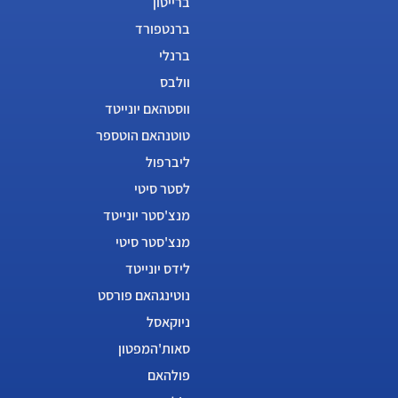
ברייטון
ברנטפורד
ברנלי
וולבס
ווסטהאם יונייטד
טוטנהאם הוטספר
ליברפול
לסטר סיטי
מנצ'סטר יונייטד
מנצ'סטר סיטי
לידס יונייטד
נוטינגהאם פורסט
ניוקאסל
סאות'המפטון
פולהאם