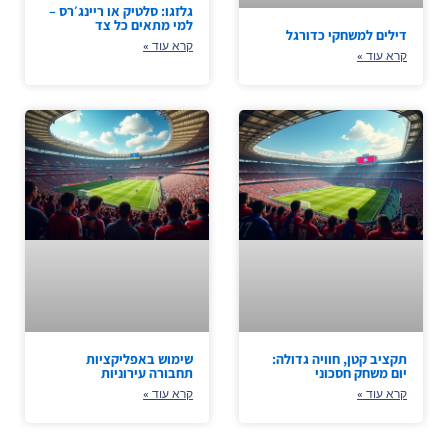
גלזגו: סלטיק או ריינג׳רס –
למי מתאים כל צד
דילים למשחקי כדורגל
קרא עוד »
קרא עוד »
תקציב קטן, חוויה גדולה:
שימוש באפליקציות
יום משחק חסכוני
תחבורה עירוניות
קרא עוד »
קרא עוד »